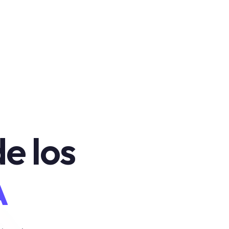
e los
A