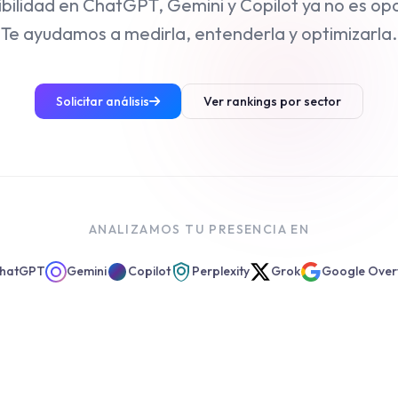
sibilidad en ChatGPT, Gemini y Copilot ya no es opc
Te ayudamos a medirla, entenderla y optimizarla.
Solicitar análisis
Ver rankings por sector
ANALIZAMOS TU PRESENCIA EN
hatGPT
Gemini
Copilot
Perplexity
Grok
Google Over