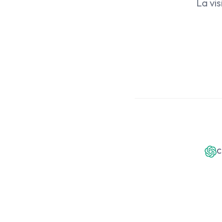
La vi
C