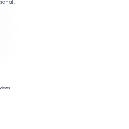
ional.
views